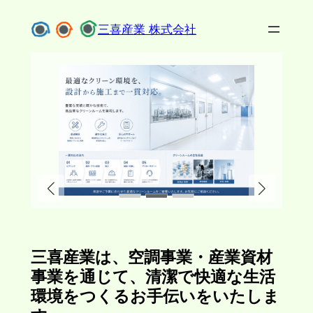
内
三喜産業 株式会社
容
を
ス
キ
ッ
プ
三喜産業は、空調事業・産業資材
事業を通じて、清潔で快適な生活
環境をつくるお手伝いをいたしま